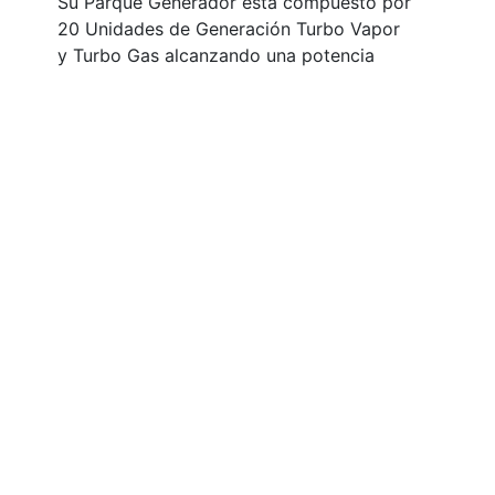
Su Parque Generador está compuesto por
20 Unidades de Generación Turbo Vapor
y Turbo Gas alcanzando una potencia
total instalada de 653 MW.
Como agente generador la empresa
forma parte del Mercado Eléctrico
Mayorista, y sus operaciones están
integradas al Sistema Interconectado
Nacional.
Ver más