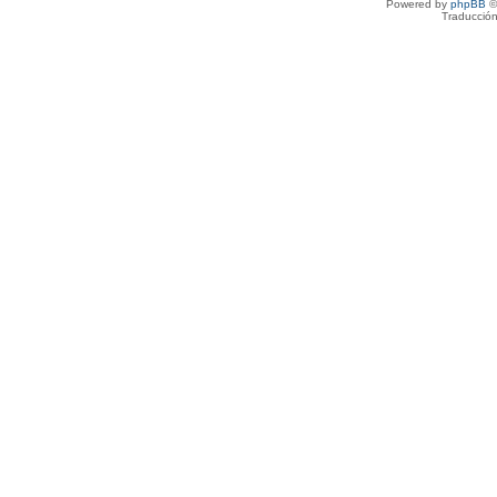
Powered by
phpBB
©
Traducción