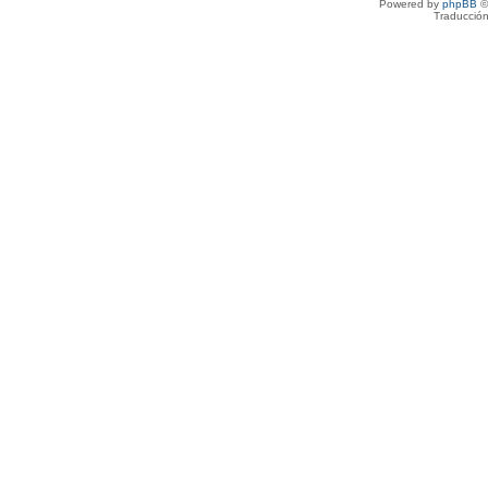
Powered by
phpBB
©
Traducción