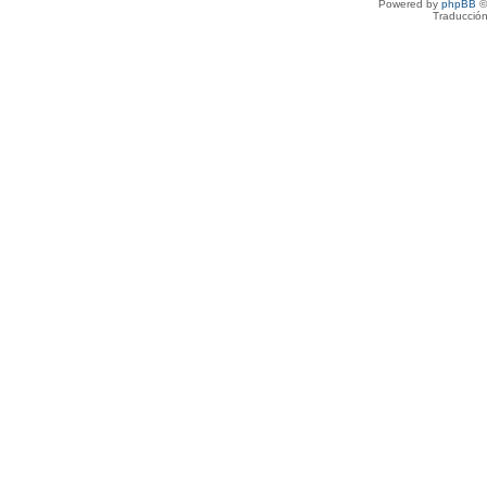
Powered by
phpBB
©
Traducción