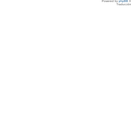
Powered by
phpBB
©
Traducción