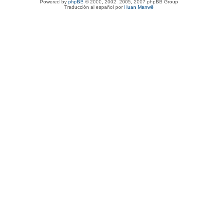
Powered by
phpBB
© 2000, 2002, 2005, 2007 phpBB Group
Traducción al español por
Huan Manwë