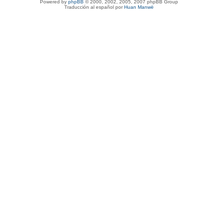
Powered by
phpBB
© 2000, 2002, 2005, 2007 phpBB Group
Traducción al español por
Huan Manwë