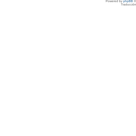
Powered by
phpBB
©
Traducción