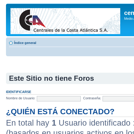
cen
Medio
Índice general
Este Sitio no tiene Foros
IDENTIFICARSE
Nombre de Usuario:
Contraseña:
¿QUIÉN ESTÁ CONECTADO?
En total hay
1
Usuario identificado :
(basados en usuarios activos en lo