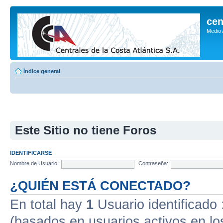
cen
Medio
Índice general
Este Sitio no tiene Foros
IDENTIFICARSE
Nombre de Usuario:
Contraseña:
¿QUIÉN ESTÁ CONECTADO?
En total hay
1
Usuario identificado :
(basados en usuarios activos en lo