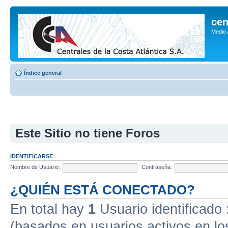
cen
Medio
Índice general
Este Sitio no tiene Foros
IDENTIFICARSE
Nombre de Usuario:
Contraseña:
¿QUIÉN ESTÁ CONECTADO?
En total hay
1
Usuario identificado :
(basados en usuarios activos en lo