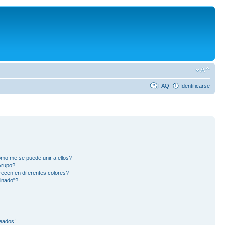
FAQ
Identificarse
mo me se puede unir a ellos?
Grupo?
ecen en diferentes colores?
inado"?
eados!