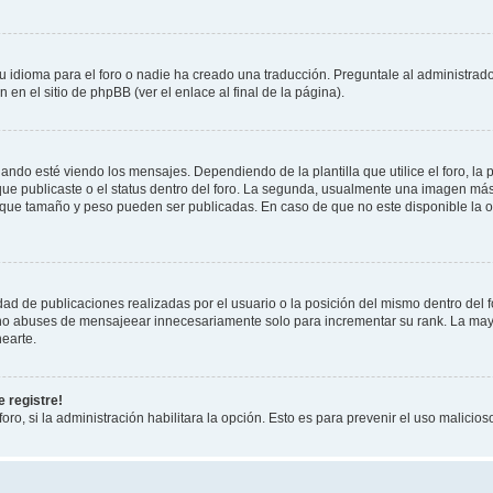
 idioma para el foro o nadie ha creado una traducción. Preguntale al administrador
 en el sitio de phpBB (ver el enlace al final de la página).
 esté viendo los mensajes. Dependiendo de la plantilla que utilice el foro, la p
 que publicaste o el status dentro del foro. La segunda, usualmente una imagen m
n que tamaño y peso pueden ser publicadas. En caso de que no este disponible la 
ad de publicaciones realizadas por el usuario o la posición del mismo dentro del 
, no abuses de mensajeear innecesariamente solo para incrementar su rank. La may
earte.
 registre!
oro, si la administración habilitara la opción. Esto es para prevenir el uso malici