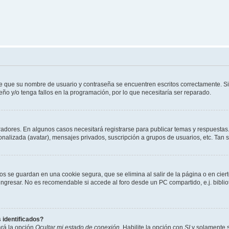
de que su nombre de usuario y contraseña se encuentren escritos correctamente. 
eño y/o tenga fallos en la programación, por lo que necesitaría ser reparado.
radores. En algunos casos necesitará registrarse para publicar temas y respuestas.
sonalizada (avatar), mensajes privados, suscripción a grupos de usuarios, etc. Ta
os se guardan en una cookie segura, que se elimina al salir de la página o en cie
gresar. No es recomendable si accede al foro desde un PC compartido, e.j. bibliotec
 identificados?
ará la opción
Ocultar mi estado de conexión
. Habilite la opción con
SI
y solamente s