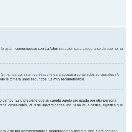
Si lo están, comuníquese con La Administración para asegurarse de que no ha
 Sin embargo, estar registrado le dará acceso a contenidos adicionales y/o
n solo le tomará unos segundos. Es muy recomendable.
rto tiempo. Esto previene que su cuenta pueda ser usada por otra persona.
a, cyber-cafés, PC's de universidades, etc. Si no ve la casilla, significa que
erá visto por administradores, moderadores y usted mismo. Será contado