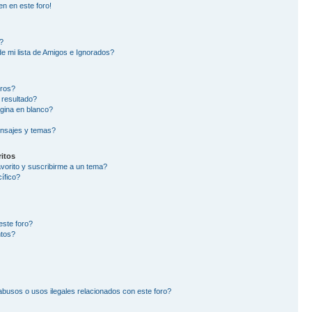
en en este foro!
?
e mi lista de Amigos e Ignorados?
oros?
 resultado?
gina en blanco?
nsajes y temas?
itos
avorito y suscribirme a un tema?
ífico?
este foro?
ntos?
busos o usos ilegales relacionados con este foro?