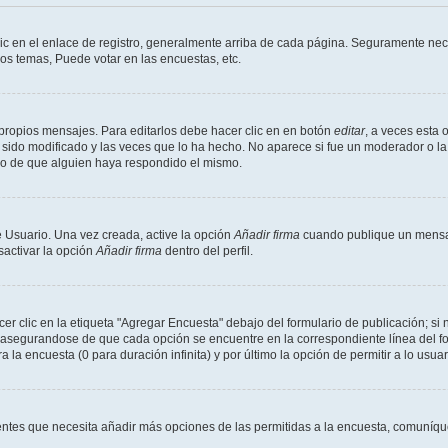
ic en el enlace de registro, generalmente arriba de cada página. Seguramente nece
os temas, Puede votar en las encuestas, etc.
propios mensajes. Para editarlos debe hacer clic en en botón
editar
, a veces esta 
sido modificado y las veces que lo ha hecho. No aparece si fue un moderador o la 
go de que alguien haya respondido el mismo.
 Usuario. Una vez creada, active la opción
Añadir firma
cuando publique un mensaj
sactivar la opción
Añadir firma
dentro del perfil.
 clic en la etiqueta "Agregar Encuesta" debajo del formulario de publicación; si n
, asegurandose de que cada opción se encuentre en la correspondiente línea del 
a la encuesta (0 para duración infinita) y por último la opción de permitir a lo usua
sientes que necesita añadir más opciones de las permitidas a la encuesta, comuníqu