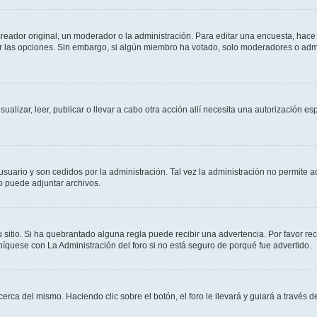
ador original, un moderador o la administración. Para editar una encuesta, hace c
ar las opciones. Sin embargo, si algún miembro ha votado, solo moderadores o admi
sualizar, leer, publicar o llevar a cabo otra acción allí necesita una autorizació
usuario y son cedidos por la administración. Tal vez la administración no permite a
o puede adjuntar archivos.
 sitio. Si ha quebrantado alguna regla puede recibir una advertencia. Por favor re
íquese con La Administración del foro si no está seguro de porqué fue advertido.
cerca del mismo. Haciendo clic sobre el botón, el foro le llevará y guiará a través 