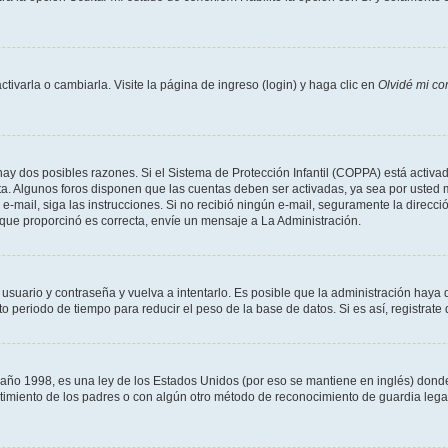
varla o cambiarla. Visite la página de ingreso (login) y haga clic en
Olvidé mi co
hay dos posibles razones. Si el Sistema de Protección Infantil (COPPA) está activad
ta. Algunos foros disponen que las cuentas deben ser activadas, ya sea por usted m
un e-mail, siga las instrucciones. Si no recibió ningún e-mail, seguramente la direc
l que proporcinó es correcta, envíe un mensaje a La Administración.
 usuario y contraseña y vuelva a intentarlo. Es posible que la administración hay
eriodo de tiempo para reducir el peso de la base de datos. Si es así, registrate 
 1998, es una ley de los Estados Unidos (por eso se mantiene en inglés) donde se 
centimiento de los padres o con algún otro método de reconocimiento de guardia lega